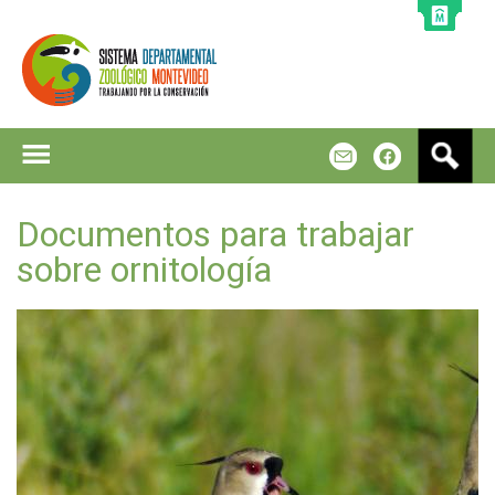
Jump to navigation
B
m
f
u
s
c
Documentos para trabajar
a
sobre ornitología
r