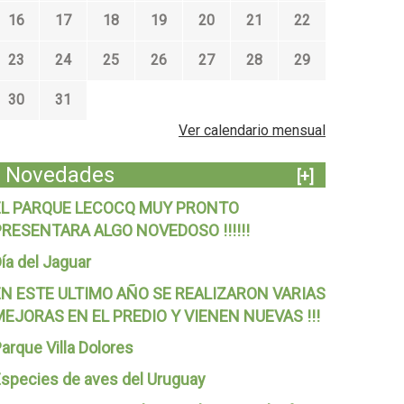
16
17
18
19
20
21
22
23
24
25
26
27
28
29
30
31
Ver calendario mensual
Novedades
[+]
EL PARQUE LECOCQ MUY PRONTO
PRESENTARA ALGO NOVEDOSO !!!!!!
ía del Jaguar
EN ESTE ULTIMO AÑO SE REALIZARON VARIAS
MEJORAS EN EL PREDIO Y VIENEN NUEVAS !!!
arque Villa Dolores
species de aves del Uruguay