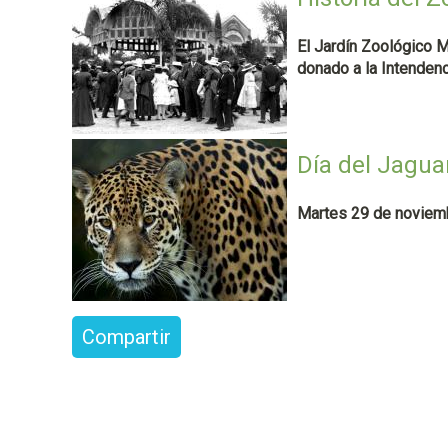
a
l
El Jardín Zoológico M
donado a la Intenden
Día del Jagua
Martes 29 de noviemb
Compartir