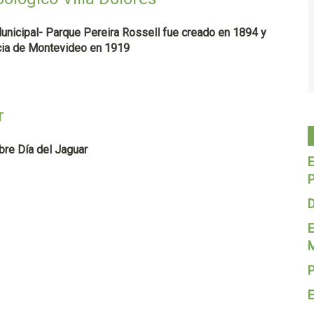
unicipal- Parque Pereira Rossell fue creado en 1894 y
cia de Montevideo en 1919
r
re Día del Jaguar
D
P
E