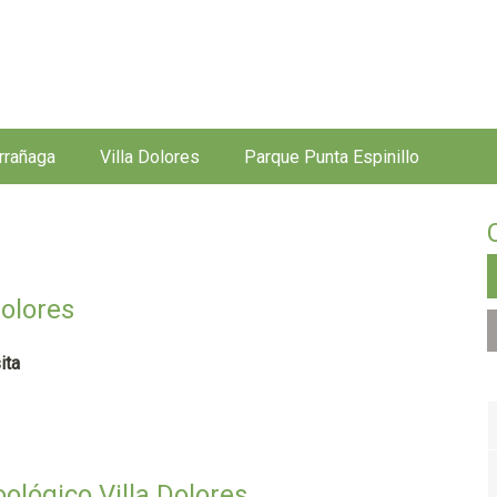
Jump to navigation
rrañaga
Villa Dolores
Parque Punta Espinillo
Dolores
ita
oológico Villa Dolores