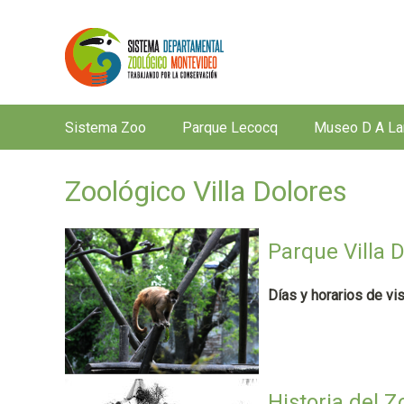
Sistema Zoo
Parque Lecocq
Museo D A La
M
e
Zoológico Villa Dolores
n
ú
p
Parque Villa 
r
i
Días y horarios de vis
n
c
i
p
Historia del Z