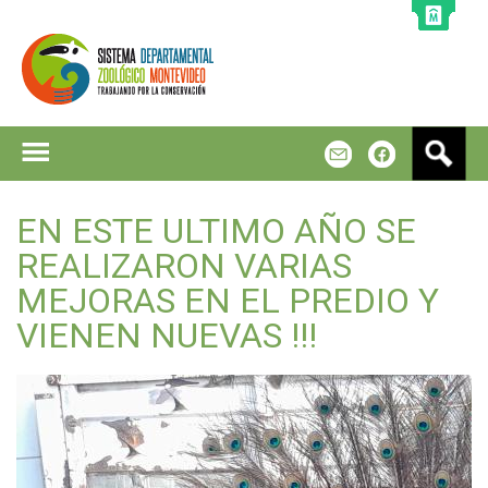
Jump to navigation
B
m
f
u
s
c
EN ESTE ULTIMO AÑO SE
a
REALIZARON VARIAS
r
MEJORAS EN EL PREDIO Y
VIENEN NUEVAS !!!