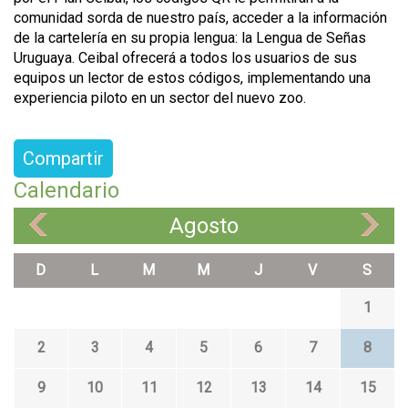
comunidad sorda de nuestro país, acceder a la información
de la cartelería en su propia lengua: la Lengua de Señas
Uruguaya. Ceibal ofrecerá a todos los usuarios de sus
equipos un lector de estos códigos, implementando una
experiencia piloto en un sector del nuevo zoo.
Compartir
Calendario
Agosto
«
»
D
L
M
M
J
V
S
1
2
3
4
5
6
7
8
9
10
11
12
13
14
15