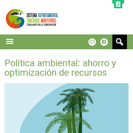
Jump to navigation
B
m
f
u
s
c
Política ambiental: ahorro y
a
optimización de recursos
r