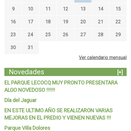
9
10
11
12
13
14
15
16
17
18
19
20
21
22
23
24
25
26
27
28
29
30
31
Ver calendario mensual
Novedades
[+]
EL PARQUE LECOCQ MUY PRONTO PRESENTARA
ALGO NOVEDOSO !!!!!!
Día del Jaguar
EN ESTE ULTIMO AÑO SE REALIZARON VARIAS
MEJORAS EN EL PREDIO Y VIENEN NUEVAS !!!
Parque Villa Dolores