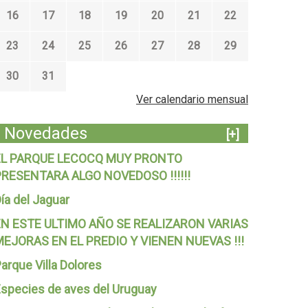
16
17
18
19
20
21
22
23
24
25
26
27
28
29
30
31
Ver calendario mensual
Novedades
[+]
EL PARQUE LECOCQ MUY PRONTO
PRESENTARA ALGO NOVEDOSO !!!!!!
ía del Jaguar
EN ESTE ULTIMO AÑO SE REALIZARON VARIAS
MEJORAS EN EL PREDIO Y VIENEN NUEVAS !!!
arque Villa Dolores
species de aves del Uruguay