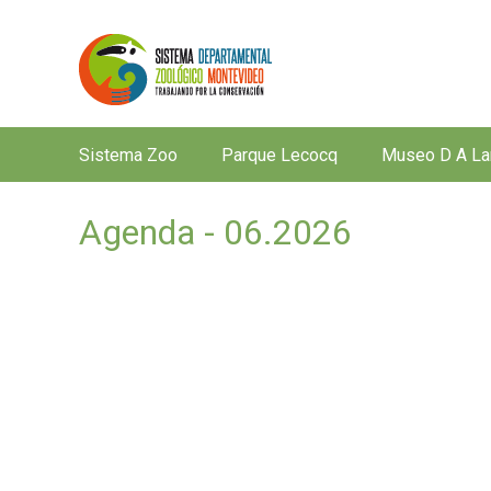
Sistema Zoo
Parque Lecocq
Museo D A La
M
e
Agenda - 06.2026
n
ú
p
r
i
n
c
i
p