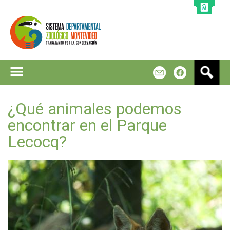
Jump to navigation
B
m
f
u
s
c
¿Qué animales podemos
a
encontrar en el Parque
r
Lecocq?