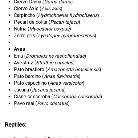
Ciervo Dama (
Dama dama
)
Ciervo Axis (
Axis axis
)
Carpincho (
Hydrochoerus hydrochaeris
)
Pecarí de collar (
Pecari tajacu
)
Nutria (
Myocastor coypus
)
Zorro gris (
Lycalopex gymmnocercus
)
Aves
Emú (
Dromaius novaehollandiae
)
Avestruz (
Struthio camelus
)
Pato brasilero (
Amazonetta brasiliensis
)
Pato barcino (
Anas flavirostris
)
Pato capuchino (
Anas versicolor
)
Jacana (
Jacana jacana
)
Cisne coscoroba (
Coscoroba coscoroba
)
Pavo real (
Pavo cristatus
)
Reptiles
: