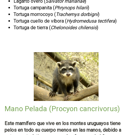
Lagarto overo (
Salvator marianae
)
Tortuga campanita (
Phrynops hilarii
)
Tortuga morrocoyo (
Trachemys dorbigni
)
Tortuga cuello de víbora (
Hydromedusa tectifera
)
Tortuga de tierra (
Chelonoides chilensis
)
Mano Pelada (Procyon cancrivorus)
Este mamífero que vive en los montes uruguayos tiene
pelos en todo su cuerpo menos en las manos, debido a