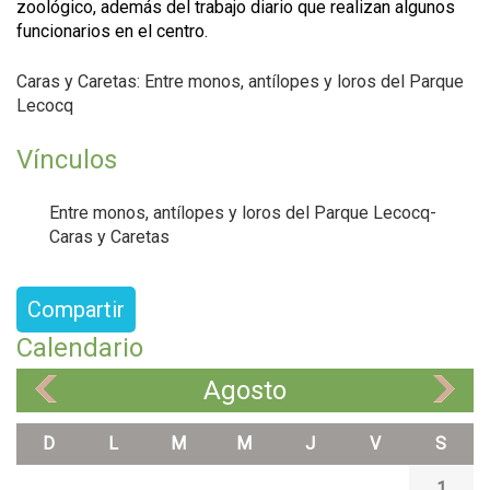
zoológico, además del trabajo diario que realizan algunos
funcionarios en el centro.
Caras y Caretas: Entre monos, antílopes y loros del Parque
Lecocq
Vínculos
Entre monos, antílopes y loros del Parque Lecocq-
Caras y Caretas
Compartir
Calendario
Agosto
«
»
D
L
M
M
J
V
S
1