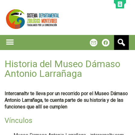
Jump to navigation
B
m
f
u
s
c
Historia del Museo Dámaso
a
Antonio Larrañaga
r
Intercanaltv te lleva por un recorrido por el Museo Dámaso
Antonio Larrañaga, te cuenta parte de su historia y de las
funciones que allí se cumplen
Vínculos