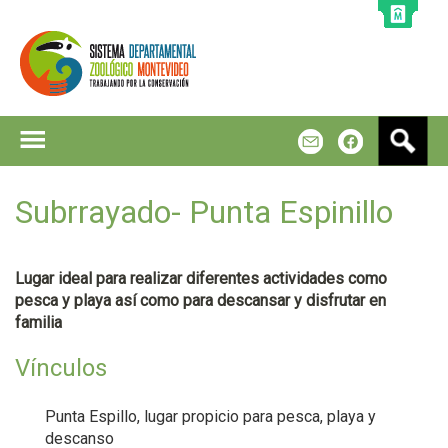
Jump to navigation
B
m
f
u
s
c
Subrrayado- Punta Espinillo
a
r
Lugar ideal para realizar diferentes actividades como
pesca y playa así como para descansar y disfrutar en
familia
Vínculos
Punta Espillo, lugar propicio para pesca, playa y
descanso