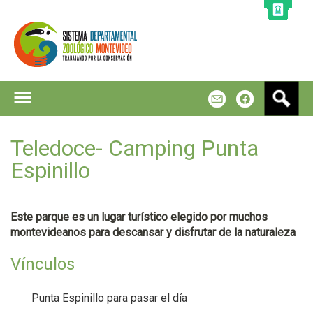
Jump to navigation
B
m
f
u
s
c
Teledoce- Camping Punta
a
Espinillo
r
Este parque es un lugar turístico elegido por muchos
montevideanos para descansar y disfrutar de la naturaleza
Vínculos
Punta Espinillo para pasar el día