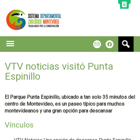
Jump to navigation
B
m
f
u
s
c
VTV noticias visitó Punta
a
Espinillo
r
El Parque Punta Espinillo, ubicado a tan solo 35 minutos del
centro de Montevideo, es un paseo típico para muchos
montevideanos y una gran opción para descansar
Vínculos